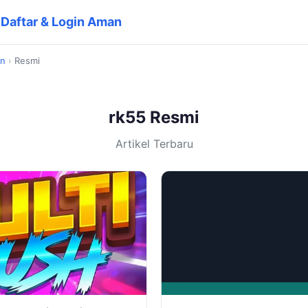
 Daftar & Login Aman
an
›
Resmi
rk55 Resmi
Artikel Terbaru