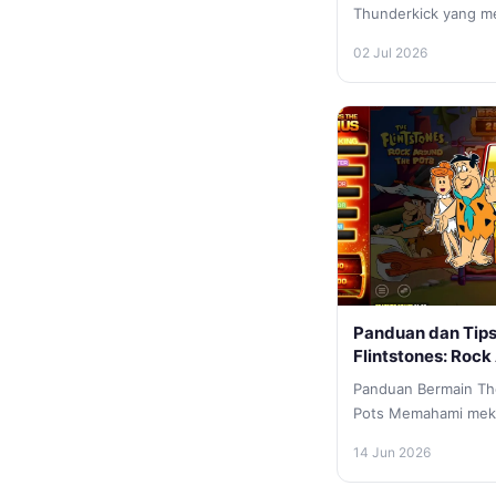
Thunderkick yang m
kuno Mesir. Dengan 
02 Jul 2026
Panduan dan Tips
Flintstones: Rock
Panduan Bermain Th
Pots Memahami meka
langkah pertama un
14 Jun 2026
bermain yang...