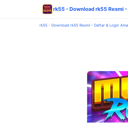
rk55 - Download rk55 Resmi -
rk55 - Download rk55 Resmi - Daftar & Login Am