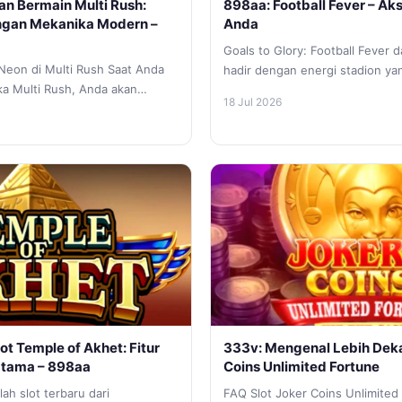
n Bermain Multi Rush:
898aa: Football Fever – Aks
ngan Mekanika Modern –
Anda
Goals to Glory: Football Fever 
 Neon di Multi Rush Saat Anda
hadir dengan energi stadion y
a Multi Rush, Anda akan
dirancang khusus untuk memuas
18 Jul 2026
paduan visual yang...
t Temple of Akhet: Fitur
333v: Mengenal Lebih Deka
tama – 898aa
Coins Unlimited Fortune
ah slot terbaru dari
FAQ Slot Joker Coins Unlimited