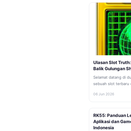
Ulasan Slot Truth
Balik Gulungan S
Selamat datang di du
sebuah slot terbar
Anda langsung ke da
06 Jun 2026
RK55: Panduan 
Aplikasi dan Gam
Indonesia