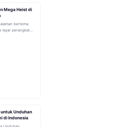
n Mega Heist di
a
galaman bertema
e layar perangkat
d 5×3 yang klasik,...
a untuk Unduhan
i di Indonesia
ma Unduhan