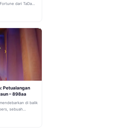
Fortune dari TaDa
n unik antara
s: Petualangan
aun – 898aa
mendebarkan di balik
pers, sebuah
ng, membawa...