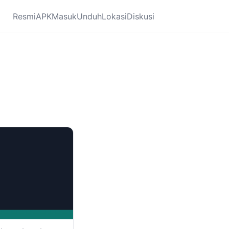
Resmi
APK
Masuk
Unduh
Lokasi
Diskusi