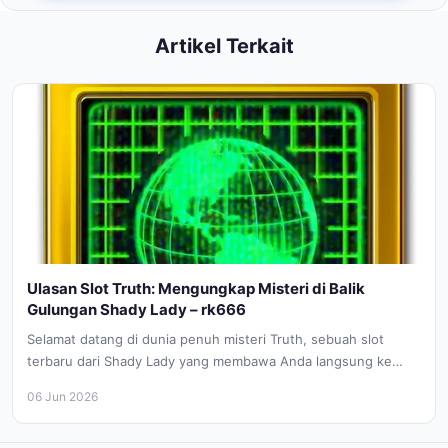
Artikel Terkait
Ulasan Slot Truth: Mengungkap Misteri di Balik
Gulungan Shady Lady – rk666
Selamat datang di dunia penuh misteri Truth, sebuah slot
terbaru dari Shady Lady yang membawa Anda langsung ke
dalam ruang...
06 Jun 2026