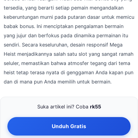
tersedia, yang berarti setiap pemain mengandalkan
keberuntungan murni pada putaran dasar untuk memicu
babak bonus. Ini menciptakan pengalaman bermain
yang jujur dan berfokus pada dinamika permainan itu
sendiri. Secara keseluruhan, desain responsif Mega
Heist menjadikannya salah satu slot yang sangat ramah
seluler, memastikan bahwa atmosfer tegang dari tema
heist tetap terasa nyata di genggaman Anda kapan pun
dan di mana pun Anda memilih untuk bermain.
Suka artikel ini? Coba
rk55
Unduh Gratis