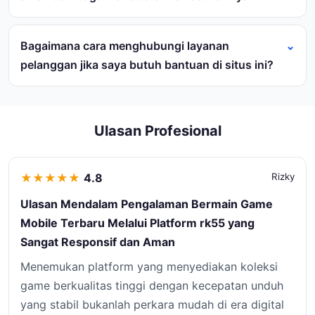
Bagaimana cara menghubungi layanan
pelanggan jika saya butuh bantuan di situs ini?
Ulasan Profesional
★
★
★
★
★
4.8
Rizky
Ulasan Mendalam Pengalaman Bermain Game
Mobile Terbaru Melalui Platform rk55 yang
Sangat Responsif dan Aman
Menemukan platform yang menyediakan koleksi
game berkualitas tinggi dengan kecepatan unduh
yang stabil bukanlah perkara mudah di era digital