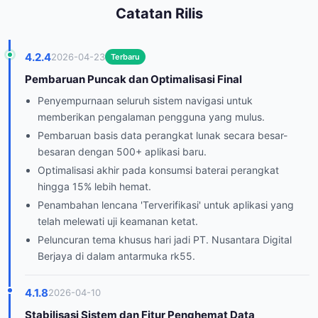
Catatan Rilis
4.2.4
2026-04-23
Terbaru
Pembaruan Puncak dan Optimalisasi Final
Penyempurnaan seluruh sistem navigasi untuk
memberikan pengalaman pengguna yang mulus.
Pembaruan basis data perangkat lunak secara besar-
besaran dengan 500+ aplikasi baru.
Optimalisasi akhir pada konsumsi baterai perangkat
hingga 15% lebih hemat.
Penambahan lencana 'Terverifikasi' untuk aplikasi yang
telah melewati uji keamanan ketat.
Peluncuran tema khusus hari jadi PT. Nusantara Digital
Berjaya di dalam antarmuka rk55.
4.1.8
2026-04-10
Stabilisasi Sistem dan Fitur Penghemat Data