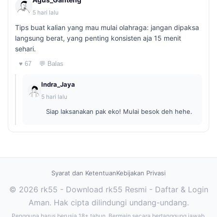
5 hari lalu
Tips buat kalian yang mau mulai olahraga: jangan dipaksa
langsung berat, yang penting konsisten aja 15 menit
sehari.
♥ 67
💬 Balas
Indra_Jaya
5 hari lalu
Siap laksanakan pak eko! Mulai besok deh hehe.
Syarat dan Ketentuan
Kebijakan Privasi
© 2026 rk55 - Download rk55 Resmi - Daftar & Login
Aman. Hak cipta dilindungi undang-undang.
Pengguna harus berusia 18+ tahun. Bermain secara bertanggung jawab.