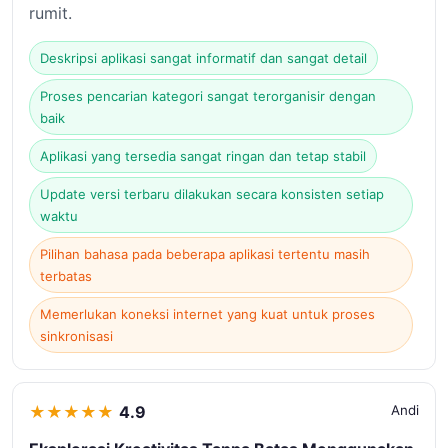
rumit.
Deskripsi aplikasi sangat informatif dan sangat detail
Proses pencarian kategori sangat terorganisir dengan
baik
Aplikasi yang tersedia sangat ringan dan tetap stabil
Update versi terbaru dilakukan secara konsisten setiap
waktu
Pilihan bahasa pada beberapa aplikasi tertentu masih
terbatas
Memerlukan koneksi internet yang kuat untuk proses
sinkronisasi
★
★
★
★
★
4.9
Andi