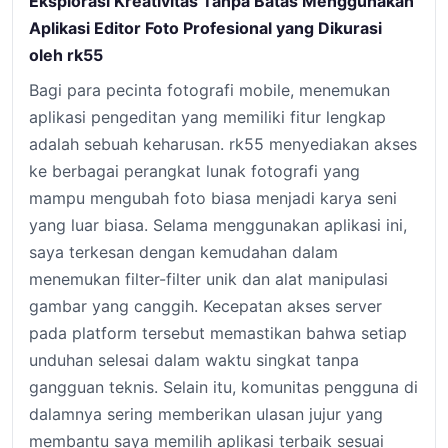
Eksplorasi Kreativitas Tanpa Batas Menggunakan
Aplikasi Editor Foto Profesional yang Dikurasi
oleh rk55
Bagi para pecinta fotografi mobile, menemukan
aplikasi pengeditan yang memiliki fitur lengkap
adalah sebuah keharusan. rk55 menyediakan akses
ke berbagai perangkat lunak fotografi yang
mampu mengubah foto biasa menjadi karya seni
yang luar biasa. Selama menggunakan aplikasi ini,
saya terkesan dengan kemudahan dalam
menemukan filter-filter unik dan alat manipulasi
gambar yang canggih. Kecepatan akses server
pada platform tersebut memastikan bahwa setiap
unduhan selesai dalam waktu singkat tanpa
gangguan teknis. Selain itu, komunitas pengguna di
dalamnya sering memberikan ulasan jujur yang
membantu saya memilih aplikasi terbaik sesuai