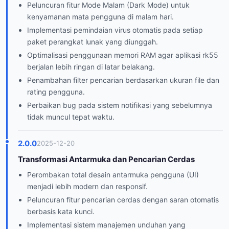
Peluncuran fitur Mode Malam (Dark Mode) untuk
kenyamanan mata pengguna di malam hari.
Implementasi pemindaian virus otomatis pada setiap
paket perangkat lunak yang diunggah.
Optimalisasi penggunaan memori RAM agar aplikasi rk55
berjalan lebih ringan di latar belakang.
Penambahan filter pencarian berdasarkan ukuran file dan
rating pengguna.
Perbaikan bug pada sistem notifikasi yang sebelumnya
tidak muncul tepat waktu.
2.0.0
2025-12-20
Transformasi Antarmuka dan Pencarian Cerdas
Perombakan total desain antarmuka pengguna (UI)
menjadi lebih modern dan responsif.
Peluncuran fitur pencarian cerdas dengan saran otomatis
berbasis kata kunci.
Implementasi sistem manajemen unduhan yang