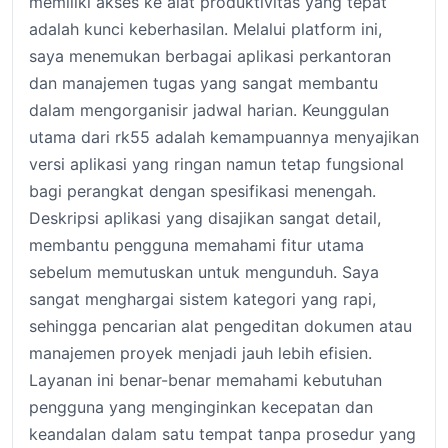
memiliki akses ke alat produktivitas yang tepat
adalah kunci keberhasilan. Melalui platform ini,
saya menemukan berbagai aplikasi perkantoran
dan manajemen tugas yang sangat membantu
dalam mengorganisir jadwal harian. Keunggulan
utama dari rk55 adalah kemampuannya menyajikan
versi aplikasi yang ringan namun tetap fungsional
bagi perangkat dengan spesifikasi menengah.
Deskripsi aplikasi yang disajikan sangat detail,
membantu pengguna memahami fitur utama
sebelum memutuskan untuk mengunduh. Saya
sangat menghargai sistem kategori yang rapi,
sehingga pencarian alat pengeditan dokumen atau
manajemen proyek menjadi jauh lebih efisien.
Layanan ini benar-benar memahami kebutuhan
pengguna yang menginginkan kecepatan dan
keandalan dalam satu tempat tanpa prosedur yang