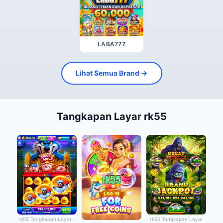
LABA777
Lihat Semua Brand →
Tangkapan Layar rk55
rk55 Tangkapan Layar -
rk55 Tangkapan Layar