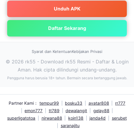
Unduh APK
Daftar Sekarang
Syarat dan Ketentuan
Kebijakan Privasi
© 2026 rk55 - Download rk55 Resmi - Daftar & Login
Aman. Hak cipta dilindungi undang-undang.
Pengguna harus berusia 18+ tahun. Bermain secara bertanggung jawab.
Partner Kami：
tempur99
|
bosku33
|
avatar808
|
rr777
|
emon777
|
tt789
|
dewalangit
|
gelay88
|
superligatotoa
|
nirwana88
|
koin138
|
janda4d
|
serubet
|
saranajitu