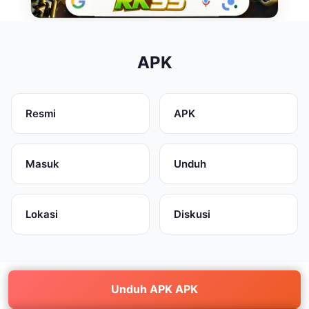
APK
Resmi
APK
Masuk
Unduh
Lokasi
Diskusi
Unduh APK APK