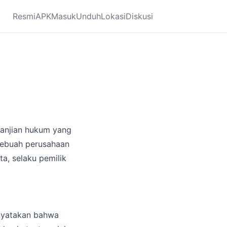
Resmi
APK
Masuk
Unduh
Lokasi
Diskusi
janjian hukum yang
sebuah perusahaan
a, selaku pemilik
nyatakan bahwa