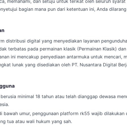
, memahami, dan setuju untuk terikat oleh seluruh syarat 
nyetujui bagian mana pun dari ketentuan ini, Anda dilara
an
rm distribusi digital yang menyediakan layanan pengunduha
ak terbatas pada permainan klasik (Permainan Klasik) dan
Layanan ini mencakup penyediaan antarmuka untuk mencari,
kat lunak yang disediakan oleh PT. Nusantara Digital Berj
ngguna
berusia minimal 18 tahun atau telah dianggap dewasa me
esia.
i bawah umur, penggunaan platform rk55 wajib dilakukan 
g tua atau wali hukum yang sah.