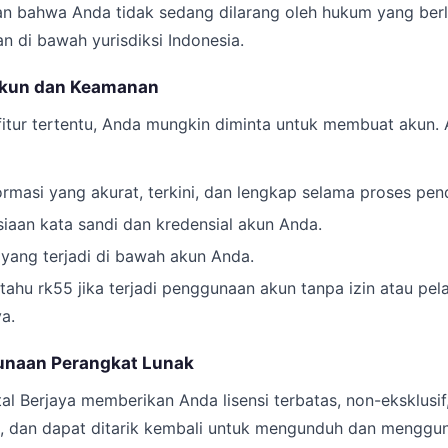
n bahwa Anda tidak sedang dilarang oleh hukum yang berl
n di bawah yurisdiksi Indonesia.
Akun dan Keamanan
itur tertentu, Anda mungkin diminta untuk membuat akun.
rmasi yang akurat, terkini, dan lengkap selama proses pen
iaan kata sandi dan kredensial akun Anda.
 yang terjadi di bawah akun Anda.
ahu rk55 jika terjadi penggunaan akun tanpa izin atau pe
a.
gunaan Perangkat Lunak
tal Berjaya memberikan Anda lisensi terbatas, non-eksklusif
, dan dapat ditarik kembali untuk mengunduh dan menggu