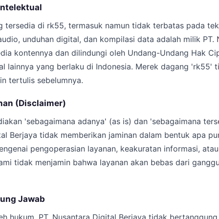
Intelektual
tersedia di rk55, termasuk namun tidak terbatas pada teks,
audio, unduhan digital, dan kompilasi data adalah milik PT. 
edia kontennya dan dilindungi oleh Undang-Undang Hak C
al lainnya yang berlaku di Indonesia. Merek dagang 'rk55' t
in tertulis sebelumnya.
nan (Disclaimer)
iakan 'sebagaimana adanya' (as is) dan 'sebagaimana tersed
tal Berjaya tidak memberikan jaminan dalam bentuk apa pun
engenai pengoperasian layanan, keakuratan informasi, atau
Kami tidak menjamin bahwa layanan akan bebas dari gangg
gung Jawab
leh hukum, PT. Nusantara Digital Berjaya tidak bertanggung