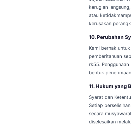
kerugian langsung,
atau ketidakmampu
kerusakan perangka
10. Perubahan Sy
Kami berhak untuk
pemberitahuan sebe
rk55. Penggunaan 
bentuk penerimaan
11. Hukum yang 
Syarat dan Ketentu
Setiap perselisiha
secara musyawarah
diselesaikan melal