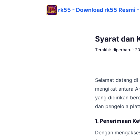
rk55 - Download rk55 Resmi -
Syarat dan 
Terakhir diperbarui: 
Selamat datang di
mengikat antara 
yang didirikan ber
dan pengelola plat
1. Penerimaan K
Dengan mengakses