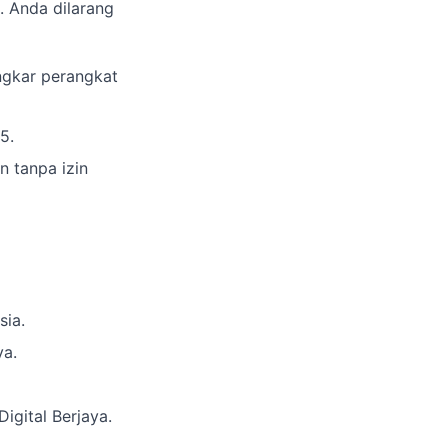
. Anda dilarang
ngkar perangkat
5.
n tanpa izin
sia.
ya.
igital Berjaya.