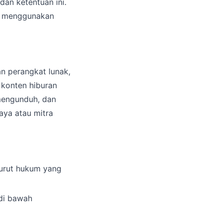
dan ketentuan ini.
ng menggunakan
n perangkat lunak,
 konten hiburan
 mengunduh, dan
aya atau mitra
nurut hukum yang
di bawah