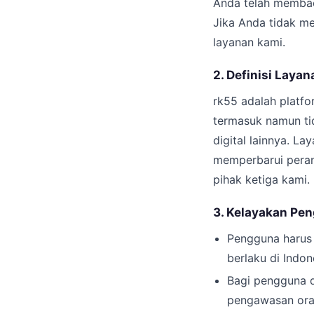
Anda telah membaca
Jika Anda tidak me
layanan kami.
2. Definisi Layan
rk55 adalah platfo
termasuk namun tid
digital lainnya. 
memperbarui perang
pihak ketiga kami.
3. Kelayakan Pe
Pengguna harus 
berlaku di Indon
Bagi pengguna d
pengawasan oran